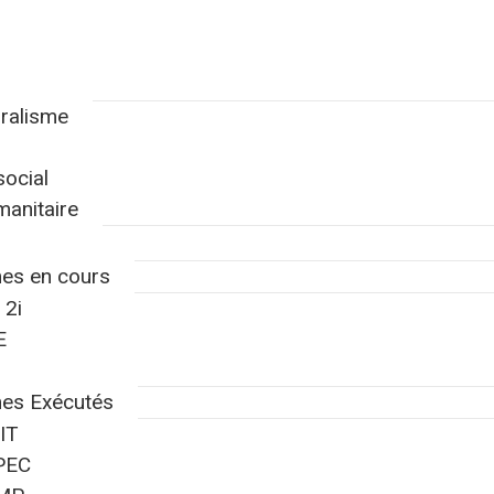
ralisme
ocial
anitaire
es en cours
 2i
E
es Exécutés
IT
PEC