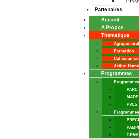
T-PA
Partenaires
Accueil
A Propos
Thématique
Agropastora
Formation
Cohésion so
Action Huma
Programmes
Programmes
PARC 
MADE
PVLS
Programmes
PREC
PAMP
T-PA