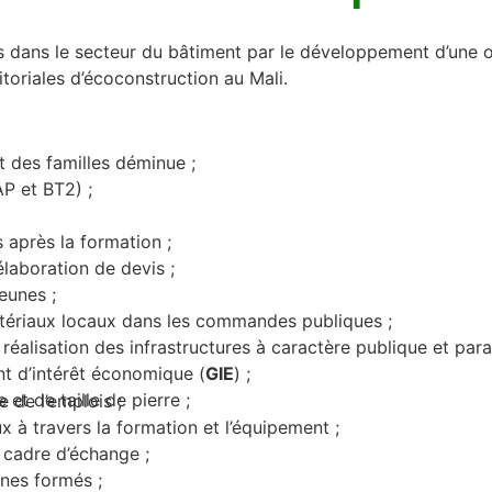
es dans le secteur du bâtiment par le développement d’une of
itoriales d’écoconstruction au Mali.
 des familles déminue ;
P et BT2) ;
 après la formation ;
laboration de devis ;
eunes ;
 matériaux locaux dans les commandes publiques ;
a réalisation des infrastructures à caractère publique et pa
nt d’intérêt économique (
GIE
) ;
t de taille de pierre ;
 de l’emplois ;
 à travers la formation et l’équipement ;
 cadre d’échange ;
unes formés ;