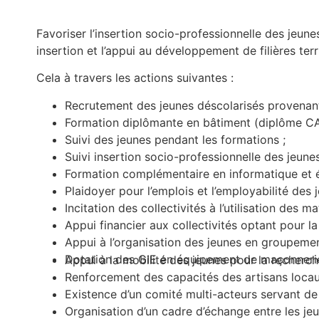
Favoriser l’insertion socio-professionnelle des jeun
insertion et l’appui au développement de filières terr
Cela à travers les actions suivantes :
Recrutement des jeunes déscolarisés provenant
Formation diplômante en bâtiment (diplôme CA
Suivi des jeunes pendant les formations ;
Suivi insertion socio-professionnelle des jeunes
Formation complémentaire en informatique et é
Plaidoyer pour l’emplois et l’employabilité des j
Incitation des collectivités à l’utilisation des
Appui financier aux collectivités optant pour l
Appui à l’organisation des jeunes en groupeme
Dotation des GIE en équipement de maçonnerie e
Appui à la mobilité des jeunes pour la recherche
Renforcement des capacités des artisans locaux
Existence d’un comité multi-acteurs servant de
Organisation d’un cadre d’échange entre les je