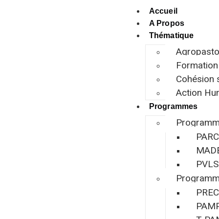
Accueil
A Propos
Thématique
Agropasto
Formation
Cohésion s
Action Hum
Programmes
Programm
PARC
MAD
PVLS
Programm
PREC
PAM