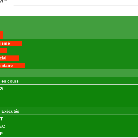
MP
lisme
cial
nitaire
 en cours
2i
 Exécutés
IT
EC
MP